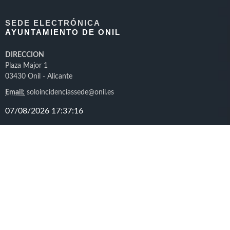
SEDE ELECTRÓNICA
AYUNTAMIENTO DE ONIL
DIRECCION
Plaza Major 1
03430 Onil - Alicante
Email:
soloincidenciassede@onil.es
NORMATIVA
Identificación en la sede
Normativa
Fecha y hora oficial
Sellos Digitales
Calendario días inhábiles