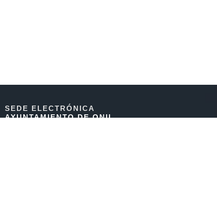
SEDE ELECTRÓNICA
AYUNTAMIENTO DE ONIL
DIRECCION
Plaza Major 1
03430 Onil - Alicante
Email:
soloincidenciassede@onil.es