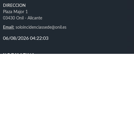
DIRECCION
Plaza Major 1
03430 Onil - Alicante
Email:
soloincidenciassede@onil.es
NORMATIVA
Identificación en la sede
Normativa
Fecha y hora oficial
Sellos Digitales
Calendario días inhábiles
Personal funcionario habilitado
INFORMACIÓN